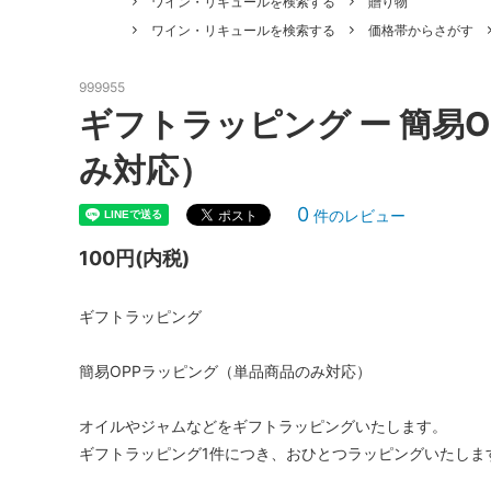
ワイン・リキュールを検索する
贈り物
ワイン・リキュールを検索する
価格帯からさがす
ピザ
パスタ
ジュース
ドルチ
999955
ギフトラッピング ー 簡易
その他食材
ギフト
み対応）
0
件のレビュー
100円(内税)
ギフトラッピング
簡易OPPラッピング（単品商品のみ対応）
オイルやジャムなどをギフトラッピングいたします。
ギフトラッピング1件につき、おひとつラッピングいたしま