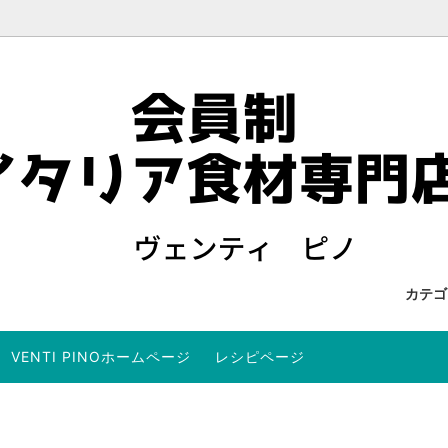
カテ
VENTI PINOホームページ
レシピページ
を検索する
 US
オイル
ワイン・リキュールを検索する
当店からのメールが届かないお
ュート
商品
パンチェッタ、サルシッチャ
セット商品
ョビ
サーディン・サバ