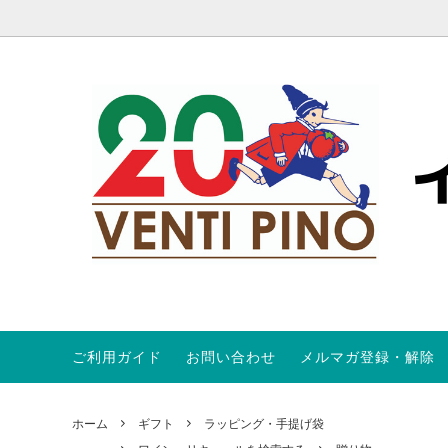
ご利用ガイド
お問い合わせ
メルマガ登録・解除
トマト
食材を検索する
オンラインストア会員規約
パスタ
パスタ
ABOUT
オリーブ
キャンペーン商品
ワイン定期便
プロシ
SALE
ホーム
ギフト
ラッピング・手提げ袋
ビネガー、コラトゥーラ
アンチ