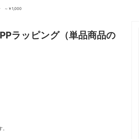
～￥1,000
ソース
リゾット
ェ
ジャム
OPPラッピング（単品商品の
ワイン・リキュール
す。