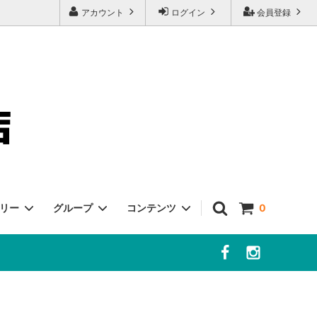
アカウント
ログイン
会員登録
ゴリー
グループ
コンテンツ
0
客様へ
チーズ
冷凍・冷蔵商品
よくあるご質問
ポルチーニ
ボッタルガ