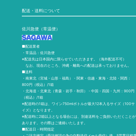
配送・送料について
佐川急便（常温便）
■配送業者
・常温品：佐川急便
※配送先は日本国内に限らせていただきます。（海外配送不可）
なお、現在のところ、沖縄・離島への配送は承っておりません。
■送料
・南東北（宮城・山形・福島）・関東・信越・東海・北陸・関西：
800円（税込）/1箱
・北海道・北東北（青森・岩手・秋田）・中国・四国・九州：900円
（税込）/1箱
※配送時の1箱は、ワイン750mlボトルが最大12本入るサイズ（100サ
イズ）となります。
※配送時に2箱以上となる場合には、別途送料をご負担いただくことが
あります。その際はご連絡いたします。
■配送日・時間指定
・ご注文確定（受注確認の為の自動送信メール発信）後、5営業日程