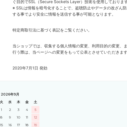
ぐ目的でSSL（Secure Sockets Layer）技術を使用しておりま
※ SSLは情報を暗号化することで、盗聴防止やデータの改ざん
する事でより安全に情報を送信する事が可能となります。
特定商取引法に基づく表記をご覧ください。
当ショップでは、収集する個人情報の変更、利用目的の変更、
行う際は、当ページへの変更をもって公表とさせていただきま
2020年7月1日 発効
2026年9月
火
水
木
金
土
1
2
3
4
5
8
9
10
11
12
15
16
17
18
19