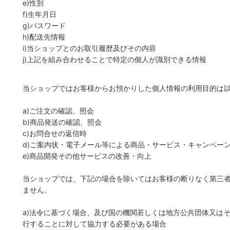
e)性別
f)生年月日
g)パスワード
h)配送先情報
i)当ショップとのお取引履歴及びその内容
j)上記を組み合わせることで特定の個人が識別できる情報
当ショップではお客様からお預かりした個人情報の利用目的は
a)ご注文の確認、照会
b)商品発送の確認、照会
c)お問合せの返信時
d)ご案内状・電子メール等による商品・サービス・キャンペー
e)商品開発その他サービスの改善・向上
当ショップでは、下記の場合を除いてはお客様の断りなく第三
ません。
a)法令に基づく場合、及び国の機関若しくは地方公共団体又は
行することに対して協力する必要がある場合