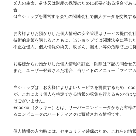
b)人の生命、身体又は財産の保護のために必要がある場合であ
合
c)当ショップを運営する会社の関連会社で個人データを交換す
お客様よりお預かりした個人情報の安全管理はサービス提供会
技術的施策を講じるとともに、当ショップでは関連法令に準じ
不正な侵入、個人情報の紛失、改ざん、漏えい等の危険防止に
お客様からお預かりした個人情報の訂正・削除は下記の問合せ
また、ユーザー登録された場合、当サイトのメニュー「マイア
当ショップは、お客様によりよいサービスを提供するため、cook
が、これにより個人を特定できる情報の収集を行えるものでは
はございません。
※cookie （クッキー）とは、サーバーコンピュータからお客
るコンピュータのハードディスクに蓄積される情報です。
個人情報の入力時には、セキュリティ確保のため、これらの情