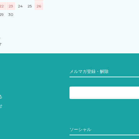
22
23
24
25
26
29
30
す
す
メルマガ登録・解除
る
せ
ソーシャル