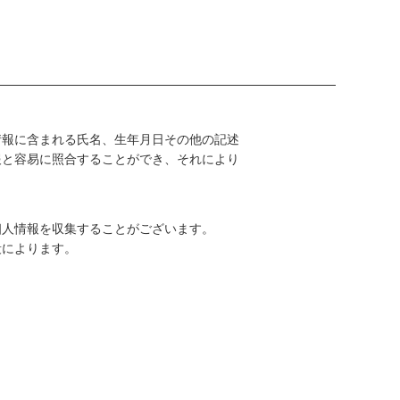
スープ
冷凍野菜
定期購入
情報に含まれる氏名、生年月日その他の記述
報と容易に照合することができ、それにより
。
個人情報を収集することがございます。
段によります。