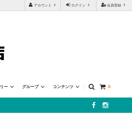
アカウント
ログイン
会員登録
ゴリー
グループ
コンテンツ
0
客様へ
チーズ
冷凍・冷蔵商品
よくあるご質問
ポルチーニ
ボッタルガ