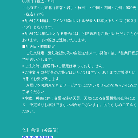
800円（税込）/1箱
・北海道・北東北（青森・岩手・秋田）・中国・四国・九州：900円
（税込）/1箱
※配送時の1箱は、ワイン750mlボトルが最大12本入るサイズ（100サ
イズ）となります。
※配送時に2箱以上となる場合には、別途送料をご負担いただくことが
あります。その際はご連絡いたします。
■配送日・時間指定
・ご注文確定（受注確認の為の自動送信メール発信）後、5営業日程
で発送いたします。
※ご注文時に配送日のご指定は承っておりません。
※ご注文時に時間帯のご指定はいただけますが、あくまでご希望とい
う形でお受け致します。
お届けをお約束できるサービスではございませんのであらかじめご
了承ください。
※事故、災害に伴う交通渋滞や天災、天候による交通機能停止等によ
り、予定通りお届けできない場合がございます。あらかじめご了承く
ださい。
佐川急便（冷蔵便）