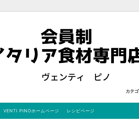
カテ
VENTI PINOホームページ
レシピページ
を検索する
 US
オイル
ワイン・リキュールを検索する
当店からのメールが届かないお
ュート
商品
パンチェッタ、サルシッチャ
セット商品
ョビ
サーディン・サバ