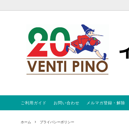
ご利用ガイド
お問い合わせ
メルマガ登録・解除
トマト
食材を検索する
オンラインストア会員規約
パスタ
パスタ
ABOUT
オリーブ
キャンペーン商品
ワイン定期便
プロシ
SALE
ホーム
プライバシーポリシー
ビネガー、コラトゥーラ
アンチ