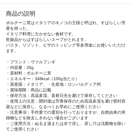
商品の説明
ポルチーニ茸はイタリアのキノコの王様と呼ばれ、すばらしい芳
香を持った、
イタリア料理に欠かせない食材です。
乾燥品からはすばらしいスープがとれます。
パスタ、リゾット、ピザのトッピング等多用途にお使いいただけ
ます。
・ブランド：ヴァルフンギ
・内容量：20g
・原材料：ポルチーニ茸
・エネルギー：348kcal（100g当たり）
・原産国：イタリア、・生産地：ロンバルディア州
・賞味期限：商品に記載
・保存方法：高温多湿、直射日光を避けて保存してください
・使用上の注意：開封後は芳香保存のため高温多湿を避け密封容
器などに保存し、なるべくお早めにご使用ください
・注意事項：手作業での選別を行っておりますが、自然由来の夾
雑物などを除去しきれない場合がございます
・ご使用方法：ぬるま湯または水で戻し、戻し汁は沈殿物を除い
てご使用ください