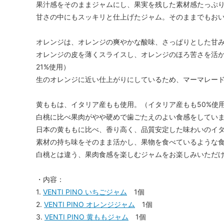
果汁感をそのままジャムにし、果実を残した素材感たっぷ
甘さの中にもスッキリと仕上げたジャム。そのままでもお
オレンジは、オレンジの爽やかな酸味、さっぱりとした甘
オレンジの皮を薄くスライスし、オレンジのほろ苦さを活
21%使用）
生のオレンジに近い仕上がりにしているため、マーマレー
黄ももは、イタリア産もも使用。（イタリア産もも50%使
白桃に比べ果肉がやや硬めで歯ごたえのよい食感をしてい
日本の黄ももに比べ、香り高く、品質安定した味わいのイ
素材の持ち味をそのまま活かし、果物を食べているような
白桃とは違う、果肉食感を楽しむジャムをお楽しみいただ
・内容：
1.
VENTI PINO いちごジャム
1個
2.
VENTI PINO オレンジジャム
1個
3.
VENTI PINO 黄ももジャム
1個