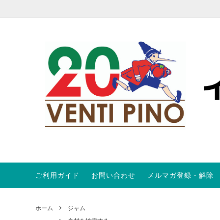
ご利用ガイド
お問い合わせ
メルマガ登録・解除
トマト
食材を検索する
オンラインストア会員規約
パスタ
パスタ
ABOUT
オリーブ
キャンペーン商品
ワイン定期便
プロシ
SALE
ホーム
ジャム
ビネガー、コラトゥーラ
アンチ