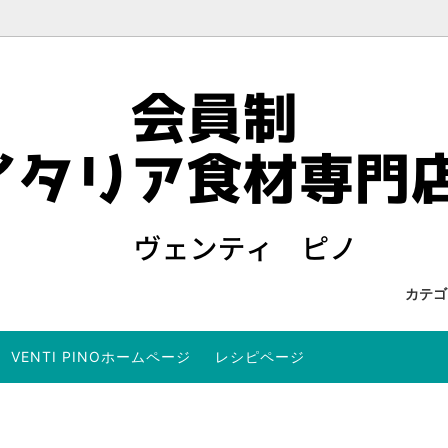
カテ
VENTI PINOホームページ
レシピページ
を検索する
 US
オイル
ワイン・リキュールを検索する
当店からのメールが届かないお
ュート
商品
パンチェッタ、サルシッチャ
セット商品
ョビ
サーディン・サバ