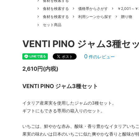
食材を検索する
食材を検索する
価格帯からさがす
￥2,001～￥
ピザ
パスタ
食材を検索する
利用シーンから探す
贈り物
ジュース
ドルチ
セット商品
その他食材
ギフト
VENTI PINO ジャム3種セ
0
件のレビュー
2,610円(内税)
VENTI PINO ジャム3種セット
イタリア産果実を使用したジャムの3種セット。
ギフトにもできる専用の箱入りのセット。
いちごは、鮮やかな赤み、酸味・香り豊かなイタリアいちご
果実の味わいは日本のいちごに似た爽やかな香りと酸味が