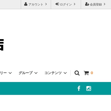
アカウント
ログイン
会員登録
ゴリー
グループ
コンテンツ
0
客様へ
チーズ
冷凍・冷蔵商品
よくあるご質問
ポルチーニ
ボッタルガ