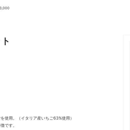
3,000
ソース
リゾット
ェ
ジャム
ワイン・リキュール
ット
を使用。（イタリア産いちご63%使用）
特徴です。