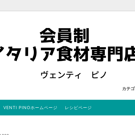
カテ
VENTI PINOホームページ
レシピページ
を検索する
 US
オイル
ワイン・リキュールを検索する
当店からのメールが届かないお
ュート
商品
パンチェッタ、サルシッチャ
セット商品
ョビ
サーディン・サバ