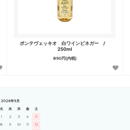
ポンテヴェッキオ 白ワインビネガー /
250ml
890円(内税)
2026年9月
火
水
木
金
土
1
2
3
4
5
8
9
10
11
12