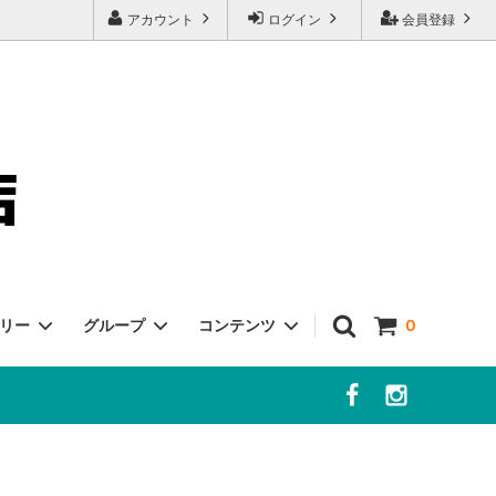
アカウント
ログイン
会員登録
ゴリー
グループ
コンテンツ
0
客様へ
チーズ
冷凍・冷蔵商品
よくあるご質問
ポルチーニ
ボッタルガ