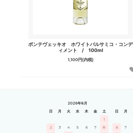
ポンテヴェッキオ ホワイトバルサミコ・コンデ
ィメント / 100ml
1,100円(内税)
2026年8月
日
月
火
水
木
金
土
日
月
1
2
3
4
5
6
7
8
6
7