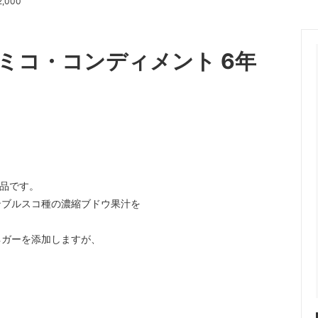
,000
ソース
リゾット
ェ
ジャム
ミコ・コンディメント 6年
ワイン・リキュール
逸品です。
ンブルスコ種の濃縮ブドウ果汁を
ネガーを添加しますが、