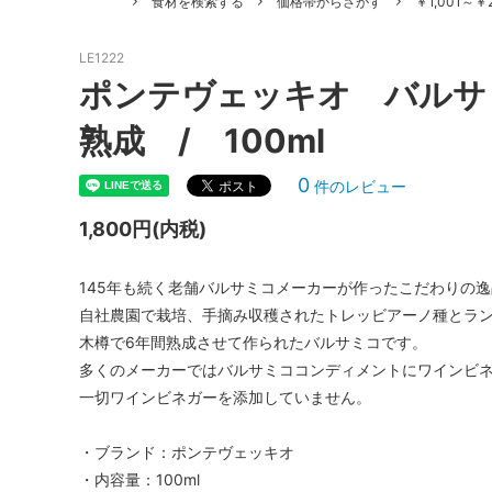
食材を検索する
価格帯からさがす
￥1,001～￥2
ピザ
パスタ
LE1222
ジュース
ドルチ
ポンテヴェッキオ バルサ
その他食材
ギフト
熟成 / 100ml
0
件のレビュー
1,800円(内税)
145年も続く老舗バルサミコメーカーが作ったこだわりの
自社農園で栽培、手摘み収穫されたトレッビアーノ種とラ
木樽で6年間熟成させて作られたバルサミコです。
多くのメーカーではバルサミココンディメントにワインビ
一切ワインビネガーを添加していません。
・ブランド：ポンテヴェッキオ
・内容量：100ml