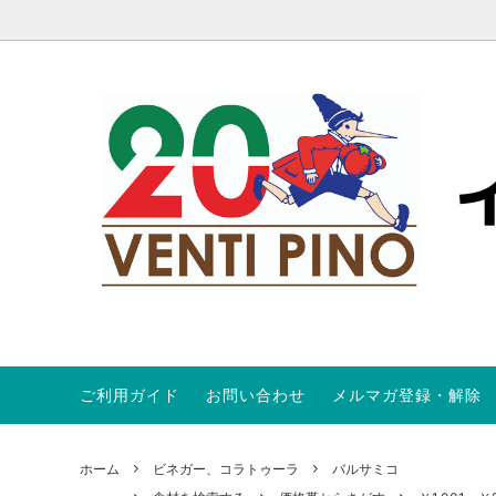
ご利用ガイド
お問い合わせ
メルマガ登録・解除
トマト
食材を検索する
オンラインストア会員規約
パスタ
パスタ
ABOUT
オリーブ
キャンペーン商品
ワイン定期便
プロシ
SALE
ホーム
ビネガー、コラトゥーラ
バルサミコ
ビネガー、コラトゥーラ
アンチ